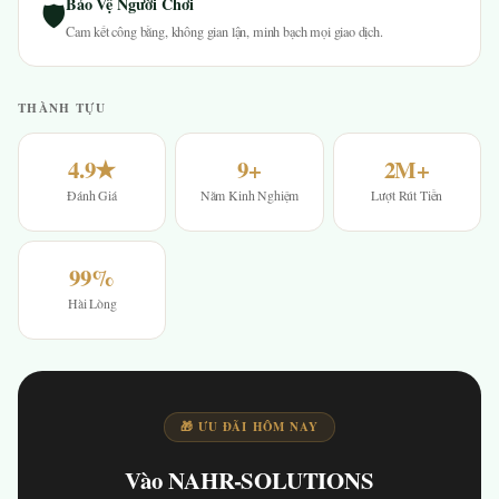
Bảo Vệ Người Chơi
🛡
Cam kết công bằng, không gian lận, minh bạch mọi giao dịch.
THÀNH TỰU
4.9★
9+
2M+
Đánh Giá
Năm Kinh Nghiệm
Lượt Rút Tiền
99%
Hài Lòng
🎁 ƯU ĐÃI HÔM NAY
Vào NAHR-SOLUTIONS