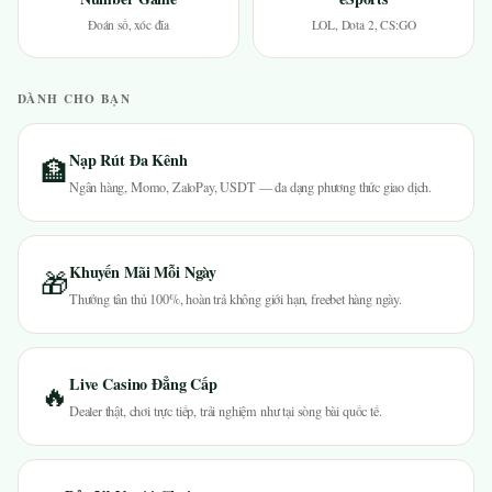
Đoán số, xóc đĩa
LOL, Dota 2, CS:GO
DÀNH CHO BẠN
Nạp Rút Đa Kênh
🏦
Ngân hàng, Momo, ZaloPay, USDT — đa dạng phương thức giao dịch.
Khuyến Mãi Mỗi Ngày
🎁
Thưởng tân thủ 100%, hoàn trả không giới hạn, freebet hàng ngày.
Live Casino Đẳng Cấp
🔥
Dealer thật, chơi trực tiếp, trải nghiệm như tại sòng bài quốc tế.