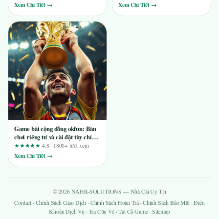
Sin88.ae.org
Xem Chi Tiết →
Xem Chi Tiết →
Game bài cộng đồng okfun: Bàn
chơi riêng tư và cài đặt tùy chỉnh
— Ai nên tham gia, ai nên tránh?
★★★★★
4.8 · 1800+ lượt xem
Xem Chi Tiết →
© 2026 NAHR-SOLUTIONS — Nhà Cái Uy Tín
Contact
·
Chính Sách Giao Dịch
·
Chính Sách Hoàn Trả
·
Chính Sách Bảo Mật
·
Điều
Khoản Dịch Vụ
·
Tra Cứu Vé
·
Tất Cả Game
·
Sitemap