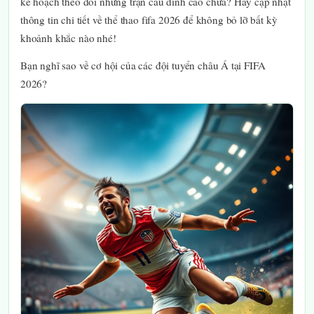
kế hoạch theo dõi những trận cầu đỉnh cao chưa? Hãy cập nhật
thông tin chi tiết về thể thao fifa 2026 để không bỏ lỡ bất kỳ
khoảnh khắc nào nhé!
Bạn nghĩ sao về cơ hội của các đội tuyển châu Á tại FIFA
2026?