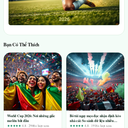
Bạn Có Thể Thích
World Cup 2026: Nơi những giấc
Bỏ túi ngay mẹo đọc nhận định kèo
mơ lớn bắt đầu
nhà cái: So sánh dữ liệu nhiều
nguồn mới là chân ái
★★★★★
4.8 · 2946+ lượt xem
★★★★★
4.8 · 1916+ lượt xem