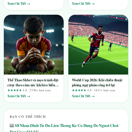
Xem Chi Tiết →
Xem Chi Tiết →
Thể Thao Shbet và mẹo tránh đặt
World Cup 2026: Khi chiến thuật
cược theo cảm xúc khi kèo biến
phòng ngự phản công trở lại
động
★★★★★
4.8 · 2338+ lượt xem
★★★★★
4.8 · 1811+ lượt xem
Xem Chi Tiết →
Xem Chi Tiết →
BẠN CÓ THỂ THÍCH
S8 Nhan Dinh Tu Du Lieu Thong Ke Co Dang De Nguoi Choi
🎰
Dat Cuoc Sl4ckV