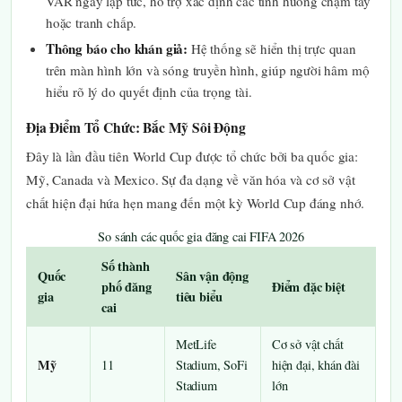
VAR ngay lập tức, hỗ trợ xác định các tình huống chạm tay
hoặc tranh chấp.
Thông báo cho khán giả:
Hệ thống sẽ hiển thị trực quan
trên màn hình lớn và sóng truyền hình, giúp người hâm mộ
hiểu rõ lý do quyết định của trọng tài.
Địa Điểm Tổ Chức: Bắc Mỹ Sôi Động
Đây là lần đầu tiên World Cup được tổ chức bởi ba quốc gia:
Mỹ, Canada và Mexico. Sự đa dạng về văn hóa và cơ sở vật
chất hiện đại hứa hẹn mang đến một kỳ World Cup đáng nhớ.
So sánh các quốc gia đăng cai FIFA 2026
Số thành
Quốc
Sân vận động
phố đăng
Điểm đặc biệt
gia
tiêu biểu
cai
MetLife
Cơ sở vật chất
Mỹ
11
Stadium, SoFi
hiện đại, khán đài
Stadium
lớn