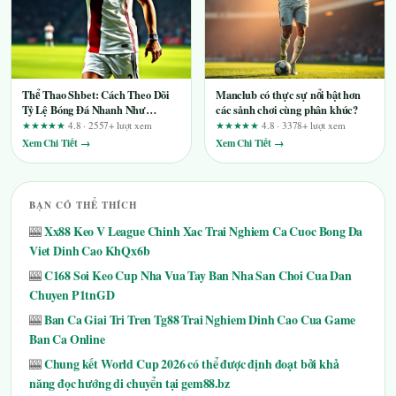
Thể Thao Shbet: Cách Theo Dõi
Manclub có thực sự nổi bật hơn
Tỷ Lệ Bóng Đá Nhanh Như
các sảnh chơi cùng phân khúc?
Chuyên Gia
★★★★★
4.8 · 2557+ lượt xem
★★★★★
4.8 · 3378+ lượt xem
Xem Chi Tiết →
Xem Chi Tiết →
BẠN CÓ THỂ THÍCH
Xx88 Keo V League Chinh Xac Trai Nghiem Ca Cuoc Bong Da
🎰
Viet Dinh Cao KhQx6b
C168 Soi Keo Cup Nha Vua Tay Ban Nha San Choi Cua Dan
🎰
Chuyen P1tnGD
Ban Ca Giai Tri Tren Tg88 Trai Nghiem Dinh Cao Cua Game
🎰
Ban Ca Online
Chung kết World Cup 2026 có thể được định đoạt bởi khả
🎰
năng đọc hướng di chuyển tại gem88.bz