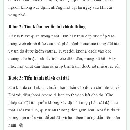
nguồn không xác định, nhưng nhớ bật lại ngay sau khi cài
xong nhé!
Bước 2: Tìm kiếm nguồn tải chính thống
Đây là bước quan trọng nhất. Bạn hãy truy cập trực tiếp vào
trang web chính thức của nhà phát hành hoặc các trang đối tác
uy tín đã được kiểm chứng. Tuyệt đối không click vào các
quảng cáo hoặc link rác trên các diễn đàn, mạng xã hội. Hãy
nhớ, một chút cẩn thận sẽ giúp bạn tránh được rất nhiều rắc rối.
Bước 3: Tiến hành tải và cài đặt
Sau khi đã có link tải chuẩn, bạn nhấn vào đó và chờ file tải về.
Đối với điện thoại Android, bạn có thể cần bật chế độ "Cho
phép cài đặt từ nguồn không xác định" trong phần cài đặt bảo
mật. Đối với iOS, quy trình thường đơn giản hơn. Khi file đã tải
xong, bạn nhấn vào để cài đặt và làm theo hướng dẫn trên màn
hình. 🚀