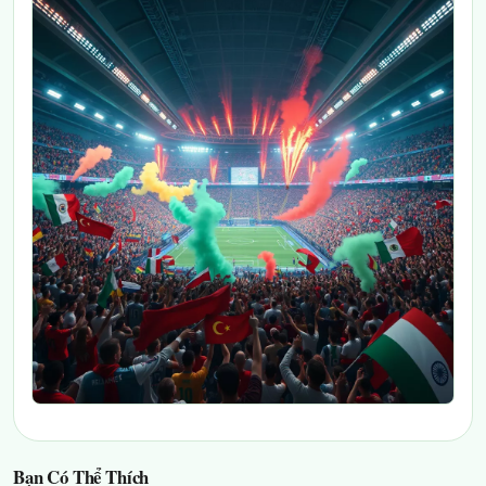
Bạn Có Thể Thích