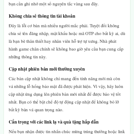
bạn cần ghi nhớ một số nguyên tắc vàng sau đây.
Không chia sẻ thông tin tài khoản
Đây là lỗi cơ bản mà nhiều người mắc phải. Tuyệt đối không
chia sẻ tên đăng nhập, mật khẩu hoặc mã OTP cho bất kỳ ai, dù
là bạn bè thân thiết hay nhân viên hỗ trợ tự xưng. Nhà phát
hành game chân chính sẽ không bao giờ yêu cầu bạn cung cấp
những thông tin này.
Cập nhật phiên bản mới thường xuyên
Các bản cập nhật không chỉ mang đến tính năng mới mà còn
vá những lỗ hổng bảo mật đã được phát hiện. Vì vậy, hãy luôn
cập nhật ứng dụng lên phiên bản mới nhất để được bảo vệ tốt
nhất. Bạn có thể bật chế độ tự động cập nhật để không bỏ lỡ
bất kỳ bản vá quan trọng nào.
Cẩn trọng với các link lạ và quà tặng hấp dẫn
Nếu bạn nhận được tin nhắn chúc mừng trúng thưởng hoặc link