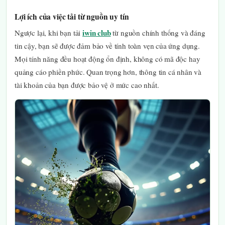
Lợi ích của việc tải từ nguồn uy tín
iwin club
Ngược lại, khi bạn tải
từ nguồn chính thống và đáng
tin cậy, bạn sẽ được đảm bảo về tính toàn vẹn của ứng dụng.
Mọi tính năng đều hoạt động ổn định, không có mã độc hay
quảng cáo phiền phức. Quan trọng hơn, thông tin cá nhân và
tài khoản của bạn được bảo vệ ở mức cao nhất.