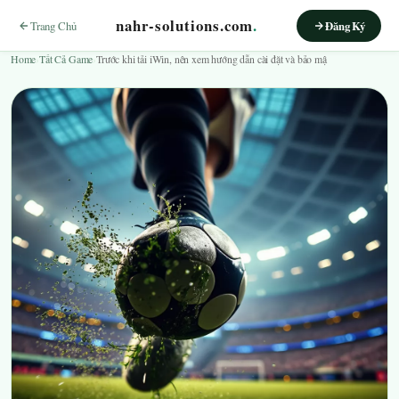
nahr-solutions.com
.
Trang Chủ
Đăng Ký
Home
›
Tất Cả Game
›
Trước khi tải iWin, nên xem hướng dẫn cài đặt và bảo mậ