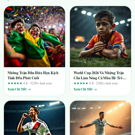
Những Trận Đấu Hứa Hẹn Kịch
World Cup 2026 Và Những Trận
Tính Đến Phút Cuối
Cầu Làm Nóng Cả Mùa Hè Trên
Toàn Cầu Rực Lửa
★★★★★
4.8 · 3239+ lượt xem
★★★★★
4.8 · 2382+ lượt xem
Xem Chi Tiết →
Xem Chi Tiết →