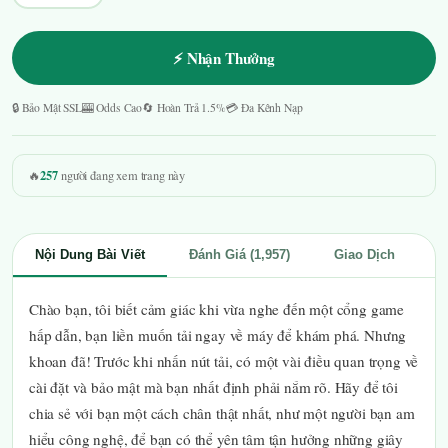
⚡ Nhận Thưởng
🔒 Bảo Mật SSL
🎰 Odds Cao
🔄 Hoàn Trả 1.5%
💳 Đa Kênh Nạp
257
🔥
người đang xem trang này
Nội Dung Bài Viết
Đánh Giá (1,957)
Giao Dịch
Chào bạn, tôi biết cảm giác khi vừa nghe đến một cổng game
hấp dẫn, bạn liền muốn tải ngay về máy để khám phá. Nhưng
khoan đã! Trước khi nhấn nút tải, có một vài điều quan trọng về
cài đặt và bảo mật mà bạn nhất định phải nắm rõ. Hãy để tôi
chia sẻ với bạn một cách chân thật nhất, như một người bạn am
hiểu công nghệ, để bạn có thể yên tâm tận hưởng những giây