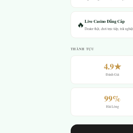
Live Casino Đẳng Cấp
🔥
Dealer thật, chơi trực tiếp, trải ngh
THÀNH TỰU
4.9★
Đánh Giá
99%
Hài Lòng