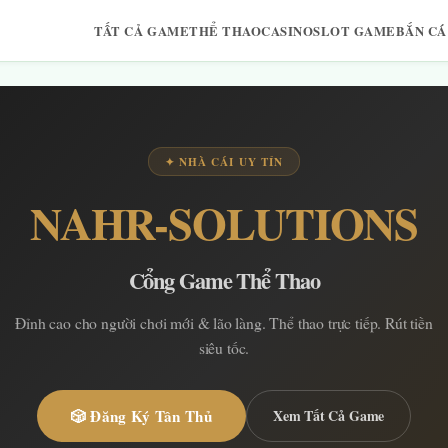
TẤT CẢ GAME
THỂ THAO
CASINO
SLOT GAME
BẮN CÁ
✦ NHÀ CÁI UY TÍN
NAHR-SOLUTIONS
Cổng Game Thể Thao
Đỉnh cao cho người chơi mới & lão làng. Thể thao trực tiếp. Rút tiền
siêu tốc.
🎲 Đăng Ký Tân Thủ
Xem Tất Cả Game