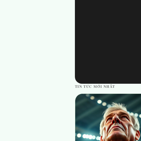
TIN TỨC MỚI NHẤT