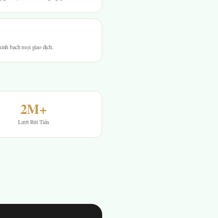
inh bạch mọi giao dịch.
2M+
Lượt Rút Tiền