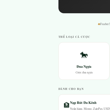
🔥
Freebet 
THỂ LOẠI CÁ CƯỢC
🐎
Đua Ngựa
Cược đua ngựa
DÀNH CHO BẠN
Nạp Rút Đa Kênh
🏦
Ngân hàng, Momo, ZaloPay, USDT 