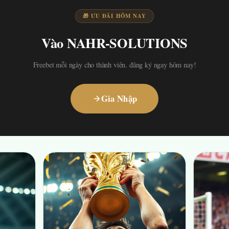
🎁 ƯU ĐÃI HÔM NAY
Vào NAHR-SOLUTIONS
Freebet mỗi ngày cho thành viên. đăng ký ngay hôm nay!
Gia Nhập