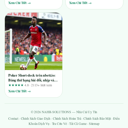
Xem Chi Tiết →
Xem Chi Tiết →
Poker Short-deck trên nbett.io:
Bảng thứ hạng bài đổi, nhịp ván
nhanh – và những gì bạn phải
★★★★★
4.8 · 2113+ lượt xem
kiểm tra trước khi ngồi vào bàn
Xem Chi Tiết →
© 2026 NAHR-SOLUTIONS — Nhà Cái Uy Tín
Contact
·
Chính Sách Giao Dịch
·
Chính Sách Hoàn Trả
·
Chính Sách Bảo Mật
·
Điều
Khoản Dịch Vụ
·
Tra Cứu Vé
·
Tất Cả Game
·
Sitemap