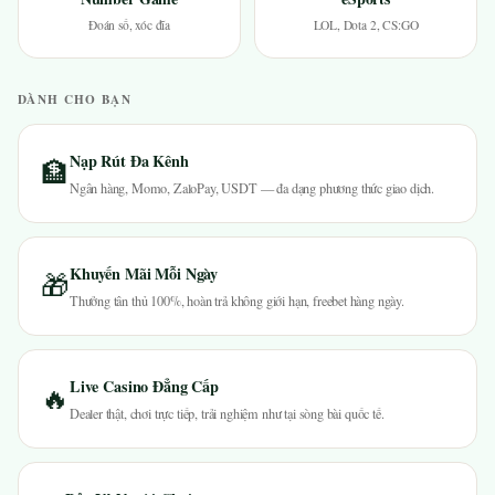
Đoán số, xóc đĩa
LOL, Dota 2, CS:GO
DÀNH CHO BẠN
Nạp Rút Đa Kênh
🏦
Ngân hàng, Momo, ZaloPay, USDT — đa dạng phương thức giao dịch.
Khuyến Mãi Mỗi Ngày
🎁
Thưởng tân thủ 100%, hoàn trả không giới hạn, freebet hàng ngày.
Live Casino Đẳng Cấp
🔥
Dealer thật, chơi trực tiếp, trải nghiệm như tại sòng bài quốc tế.