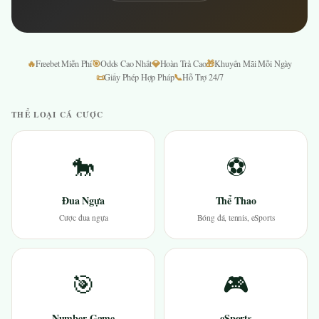
🔥
🎯
💎
🎁
Freebet Miễn Phí
Odds Cao Nhất
Hoàn Trả Cao
Khuyến Mãi Mỗi Ngày
📜
📞
Giấy Phép Hợp Pháp
Hỗ Trợ 24/7
THỂ LOẠI CÁ CƯỢC
🐎
⚽
Đua Ngựa
Thể Thao
Cược đua ngựa
Bóng đá, tennis, eSports
🎯
🎮
Number Game
eSports