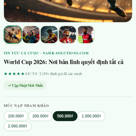
TIN TỨC CÁ CƯỢC · NAHR-SOLUTIONS.COM
World Cup 2026: Nơi bản lĩnh quyết định tất cả
★★★★★
4.8 / 5.0 · 3,110+ đánh giá đã xác minh
Cập Nhật Mới Nhất
MỨC NẠP THAM KHẢO
100.000₫
200.000₫
500.000₫
1.000.000₫
2.000.000₫