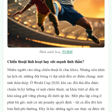
Hình minh hoạ:
PUB88
Chiến thuật linh hoạt hay sức mạnh tinh thần?
Nhiều người cho rằng chiến thuật là chìa khóa. Nhưng nếu nhìn
lại lịch sử, những đội bóng vĩ đại nhất đều có điểm chung: một
tinh thần thép. Ở World Cup 2026, khi các đối thủ đều được
chuẩn bị kỹ lưỡng về mặt chiến thuật, sự khác biệt sẽ đến từ
khả năng giữ vững phong độ dưới áp lực. Một pha lập công ở
phút bù giờ, một cú sút penalty quyết định – tất cả đều đòi hỏi
bản lĩnh phi thường. Đây là lúc những ngôi sao thực sự được tôi