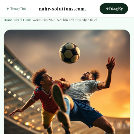
nahr-solutions.com
.
Trang Chủ
Đăng Ký
Home
›
Tất Cả Game
›
World Cup 2026: Nơi bản lĩnh quyết định tất cả