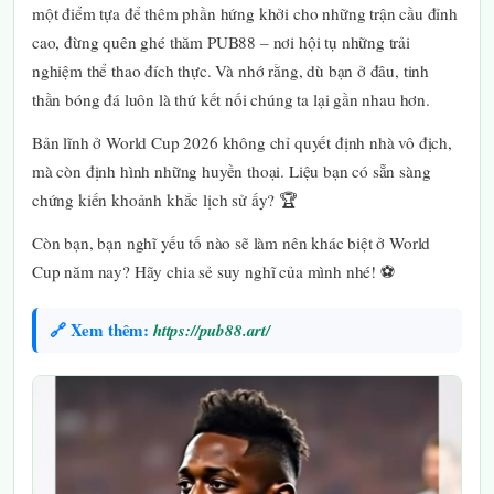
một điểm tựa để thêm phần hứng khởi cho những trận cầu đỉnh
cao, đừng quên ghé thăm PUB88 – nơi hội tụ những trải
nghiệm thể thao đích thực. Và nhớ rằng, dù bạn ở đâu, tinh
thần bóng đá luôn là thứ kết nối chúng ta lại gần nhau hơn.
Bản lĩnh ở World Cup 2026 không chỉ quyết định nhà vô địch,
mà còn định hình những huyền thoại. Liệu bạn có sẵn sàng
chứng kiến khoảnh khắc lịch sử ấy? 🏆
Còn bạn, bạn nghĩ yếu tố nào sẽ làm nên khác biệt ở World
Cup năm nay? Hãy chia sẻ suy nghĩ của mình nhé! ⚽
🔗 Xem thêm:
https://pub88.art/