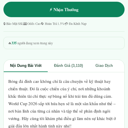
⚡ Nhận Thưởng
🔒 Bảo Mật SSL
🎰 Odds Cao
🔄 Hoàn Trả 1.5%
💳 Đa Kênh Nạp
335
🔥
người đang xem trang này
Nội Dung Bài Viết
Đánh Giá (3,110)
Giao Dịch
Bóng đá đỉnh cao không chỉ là câu chuyện về kỹ thuật hay
chiến thuật. Đó là cuộc chiến của ý chí, nơi những khoảnh
khắc thiên tài chỉ thực sự bùng nổ khi trái tim đủ dũng cảm.
World Cup 2026 sắp tới hứa hẹn sẽ là một sân khấu như thế –
nơi bản lĩnh của từng cá nhân và tập thể sẽ phân định ngôi
vương. Hãy cùng tôi khám phá điều gì làm nên sự khác biệt ở
giải đấu lớn nhất hành tinh này nhé!