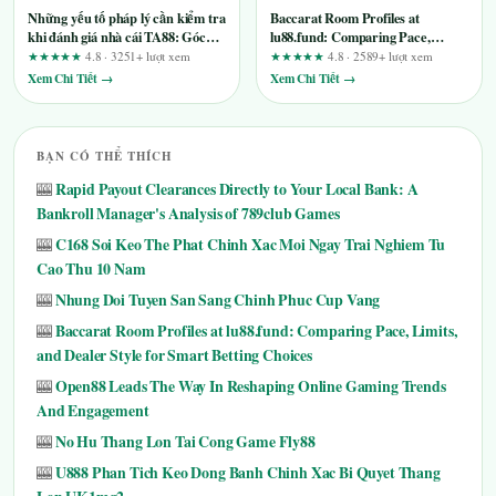
Những yếu tố pháp lý cần kiểm tra
Baccarat Room Profiles at
khi đánh giá nhà cái TA88: Góc
lu88.fund: Comparing Pace,
nhìn từ người dùng lâu năm
Limits, and Dealer Style for Smart
★★★★★
4.8 · 3251+ lượt xem
★★★★★
4.8 · 2589+ lượt xem
Betting Choices
Xem Chi Tiết →
Xem Chi Tiết →
BẠN CÓ THỂ THÍCH
Rapid Payout Clearances Directly to Your Local Bank: A
🎰
Bankroll Manager's Analysis of 789club Games
C168 Soi Keo The Phat Chinh Xac Moi Ngay Trai Nghiem Tu
🎰
Cao Thu 10 Nam
Nhung Doi Tuyen San Sang Chinh Phuc Cup Vang
🎰
Baccarat Room Profiles at lu88.fund: Comparing Pace, Limits,
🎰
and Dealer Style for Smart Betting Choices
Open88 Leads The Way In Reshaping Online Gaming Trends
🎰
And Engagement
No Hu Thang Lon Tai Cong Game Fly88
🎰
U888 Phan Tich Keo Dong Banh Chinh Xac Bi Quyet Thang
🎰