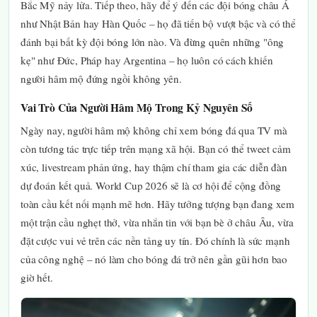
Bắc Mỹ nảy lửa. Tiếp theo, hãy để ý đến các đội bóng châu Á
như Nhật Bản hay Hàn Quốc – họ đã tiến bộ vượt bậc và có thể
đánh bại bất kỳ đội bóng lớn nào. Và đừng quên những "ông
kẹ" như Đức, Pháp hay Argentina – họ luôn có cách khiến
người hâm mộ đứng ngồi không yên.
Vai Trò Của Người Hâm Mộ Trong Kỷ Nguyên Số
Ngày nay, người hâm mộ không chỉ xem bóng đá qua TV mà
còn tương tác trực tiếp trên mạng xã hội. Bạn có thể tweet cảm
xúc, livestream phản ứng, hay thậm chí tham gia các diễn đàn
dự đoán kết quả. World Cup 2026 sẽ là cơ hội để cộng đồng
toàn cầu kết nối mạnh mẽ hơn. Hãy tưởng tượng bạn đang xem
một trận cầu nghẹt thở, vừa nhắn tin với bạn bè ở châu Âu, vừa
đặt cược vui vẻ trên các nền tảng uy tín. Đó chính là sức mạnh
của công nghệ – nó làm cho bóng đá trở nên gần gũi hơn bao
giờ hết.