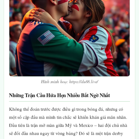
Hình minh hoạ: https://du88.live/
Những Trận Cầu Hứa Hẹn Nhiều Bất Ngờ Nhất
Không thể đoán trước được điều gì trong bóng đá, nhưng có
một số cặp đấu mà mình tin chắc sẽ khiến khán giả mãn nhãn.
Đầu tiên là trận mở màn giữa Mỹ và Mexico – hai đội chủ nhà
sẽ đối đầu nhau ngay từ vòng bảng? Đó sẽ là một trận derby