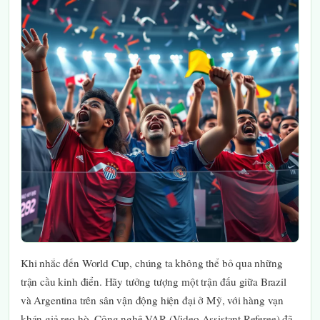
Khi nhắc đến World Cup, chúng ta không thể bỏ qua những
trận cầu kinh điển. Hãy tưởng tượng một trận đấu giữa Brazil
và Argentina trên sân vận động hiện đại ở Mỹ, với hàng vạn
khán giả reo hò. Công nghệ VAR (Video Assistant Referee) đã