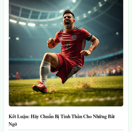
Kết Luận: Hãy Chuẩn Bị Tinh Thần Cho Những Bất
Ngờ