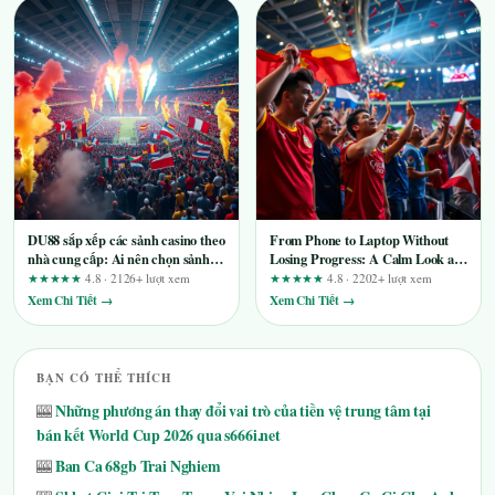
DU88 sắp xếp các sảnh casino theo
From Phone to Laptop Without
nhà cung cấp: Ai nên chọn sảnh
Losing Progress: A Calm Look at
nào và vì sao?
Cross-Device Access Through
★★★★★
4.8 · 2126+ lượt xem
★★★★★
4.8 · 2202+ lượt xem
uk88.deal
Xem Chi Tiết →
Xem Chi Tiết →
BẠN CÓ THỂ THÍCH
Những phương án thay đổi vai trò của tiền vệ trung tâm tại
🎰
bán kết World Cup 2026 qua s666i.net
Ban Ca 68gb Trai Nghiem
🎰