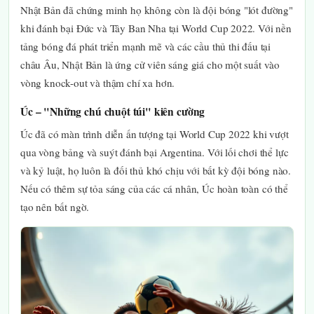
Nhật Bản đã chứng minh họ không còn là đội bóng "lót đường"
khi đánh bại Đức và Tây Ban Nha tại World Cup 2022. Với nền
tảng bóng đá phát triển mạnh mẽ và các cầu thủ thi đấu tại
châu Âu, Nhật Bản là ứng cử viên sáng giá cho một suất vào
vòng knock-out và thậm chí xa hơn.
Úc – "Những chú chuột túi" kiên cường
Úc đã có màn trình diễn ấn tượng tại World Cup 2022 khi vượt
qua vòng bảng và suýt đánh bại Argentina. Với lối chơi thể lực
và kỷ luật, họ luôn là đối thủ khó chịu với bất kỳ đội bóng nào.
Nếu có thêm sự tỏa sáng của các cá nhân, Úc hoàn toàn có thể
tạo nên bất ngờ.