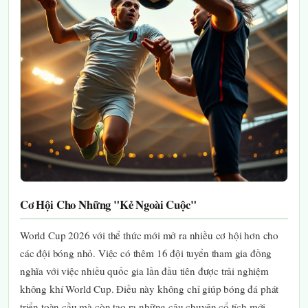
Cơ Hội Cho Những "Kẻ Ngoài Cuộc"
World Cup 2026 với thể thức mới mở ra nhiều cơ hội hơn cho
các đội bóng nhỏ. Việc có thêm 16 đội tuyển tham gia đồng
nghĩa với việc nhiều quốc gia lần đầu tiên được trải nghiệm
không khí World Cup. Điều này không chỉ giúp bóng đá phát
triển toàn cầu mà còn tạo ra những câu chuyện cổ tích mới.