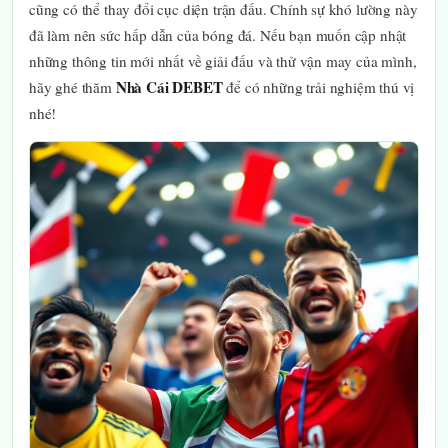
cũng có thể thay đổi cục diện trận đấu. Chính sự khó lường này
đã làm nên sức hấp dẫn của bóng đá. Nếu bạn muốn cập nhật
những thông tin mới nhất về giải đấu và thử vận may của mình,
Nhà Cái DEBET
hãy ghé thăm
để có những trải nghiệm thú vị
nhé!