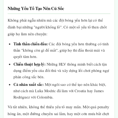
Những Yếu Tố Tạo Nên Cú Sốc
Không phải ngẫu nhiên mà các đội bóng yếu hơn lại có thể
đánh bại những "người khổng lồ". Có một số yếu tố then chốt
giúp họ làm nên chuyện:
Tinh thần chiến đấu:
Các đội bóng yếu hơn thường có tinh
thần "không còn gì để mất", giúp họ thi đấu thoải mái và
quyết tâm hơn.
Chiến thuật hợp lý:
Những HLV thông minh biết cách tận
dụng điểm yếu của đối thủ và xây dựng lối chơi phòng ngự
phản công sắc bén.
Cá nhân xuất sắc:
Một ngôi sao có thể tạo nên khác biệt,
như cách mà Luka Modric đã làm với Croatia hay James
Rodriguez với Colombia.
Và tất nhiên, không thể thiếu yếu tố may mắn. Một quả penalty
hỏng ăn, một đường chuyền sai lầm, hay một cơn mưa bất chợt