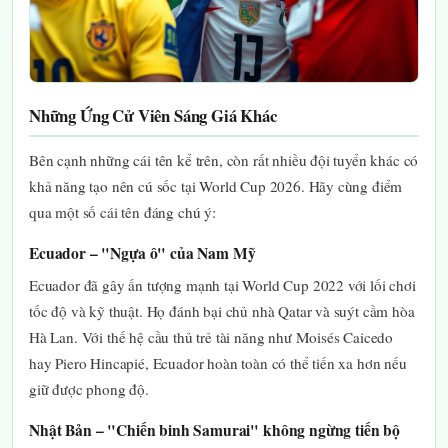
Những Ứng Cử Viên Sáng Giá Khác
Bên cạnh những cái tên kể trên, còn rất nhiều đội tuyển khác có
khả năng tạo nên cú sốc tại World Cup 2026. Hãy cùng điểm
qua một số cái tên đáng chú ý:
Ecuador – "Ngựa ô" của Nam Mỹ
Ecuador đã gây ấn tượng mạnh tại World Cup 2022 với lối chơi
tốc độ và kỹ thuật. Họ đánh bại chủ nhà Qatar và suýt cầm hòa
Hà Lan. Với thế hệ cầu thủ trẻ tài năng như Moisés Caicedo
hay Piero Hincapié, Ecuador hoàn toàn có thể tiến xa hơn nếu
giữ được phong độ.
Nhật Bản – "Chiến binh Samurai" không ngừng tiến bộ