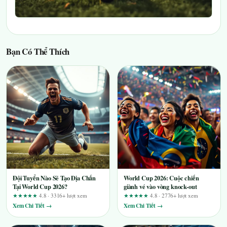
Bạn Có Thể Thích
Đội Tuyển Nào Sẽ Tạo Địa Chấn
World Cup 2026: Cuộc chiến
Tại World Cup 2026?
giành vé vào vòng knock-out
★★★★★
4.8 · 3316+ lượt xem
★★★★★
4.8 · 2776+ lượt xem
Xem Chi Tiết →
Xem Chi Tiết →