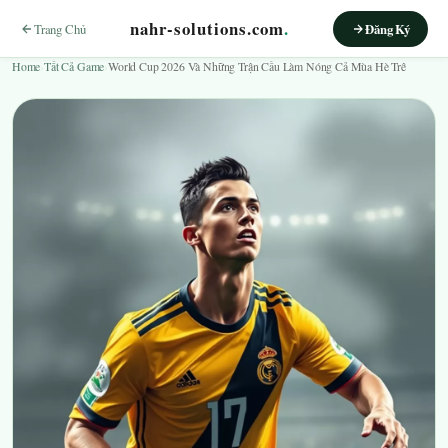
nahr-solutions.com
.
Trang Chủ
Đăng Ký
Home
›
Tất Cả Game
›
World Cup 2026 Và Những Trận Cầu Làm Nóng Cả Mùa Hè Trê