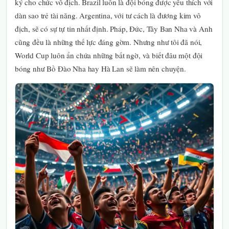
ký cho chức vô địch. Brazil luôn là đội bóng được yêu thích với
dàn sao trẻ tài năng. Argentina, với tư cách là đương kim vô
địch, sẽ có sự tự tin nhất định. Pháp, Đức, Tây Ban Nha và Anh
cũng đều là những thế lực đáng gờm. Nhưng như tôi đã nói,
World Cup luôn ẩn chứa những bất ngờ, và biết đâu một đội
bóng như Bồ Đào Nha hay Hà Lan sẽ làm nên chuyện.