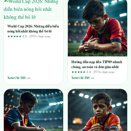
World Cup 2026: Những diễn biến
nóng hổi nhất không thể bỏ lỡ
★★★★★
4.8 · 2957+ lượt xem
Hướng dẫn nạp tiền TIP89 nhanh
chóng, an toàn và đơn giản nhất
★★★★★
4.8 · 2573+ lượt xem
Xem Chi Tiết →
Xem Chi Tiết →