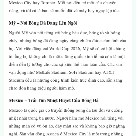
Mexico City hay Toronto. Mỗi nơi đều có một câu chuyện
riêng, và tôi cá là bạn sẽ muốn đặt vé máy bay ngay lập tức.
Mỹ – Nơi Bóng Đá Đang Lên Ngôi
Người Mỹ vốn nổi tiếng với bóng bầu dục, bóng rổ và bóng
chày, nhưng bóng đá đang ngày càng chiếm được cảm tình của
họ. Với việc đăng cai World Cup 2026, Mỹ sẽ có cơ hội chứng
tỏ rằng họ không chỉ là một cường quốc kinh tế mà còn là một
điểm đến lý tưởng cho các sự kiện thể thao toàn cầu. Các sân
vận động như MetLife Stadium, SoFi Stadium hay AT&T
Stadium đều là những công trình kiến trúc đỉnh cao, sẵn sàng
chào đón hàng triệu người hâm mộ.
Mexico – Trái Tim Nhiệt Huyết Của Bóng Đá
Mexico là quốc gia có truyền thống bóng đá lâu đời và cuồng
nhiệt nhất trong ba nước. Người hâm mộ Mexico nổi tiếng với
những màn cổ vũ ồn ào, đầy màu sắc và không bao giờ ngừng
nghỉ. Sân vận động Azteca ở Mexico City là một trong những