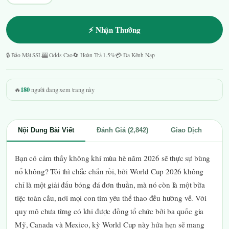
⚡ Nhận Thưởng
🔒 Bảo Mật SSL
🎰 Odds Cao
🔄 Hoàn Trả 1.5%
💳 Đa Kênh Nạp
180
🔥
người đang xem trang này
Nội Dung Bài Viết
Đánh Giá (2,842)
Giao Dịch
Bạn có cảm thấy không khí mùa hè năm 2026 sẽ thực sự bùng
nổ không? Tôi thì chắc chắn rồi, bởi World Cup 2026 không
chỉ là một giải đấu bóng đá đơn thuần, mà nó còn là một bữa
tiệc toàn cầu, nơi mọi con tim yêu thể thao đều hướng về. Với
quy mô chưa từng có khi được đồng tổ chức bởi ba quốc gia
Mỹ, Canada và Mexico, kỳ World Cup này hứa hẹn sẽ mang