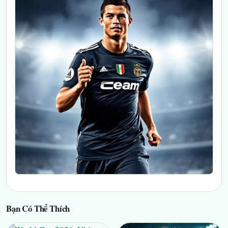
Bạn Có Thể Thích