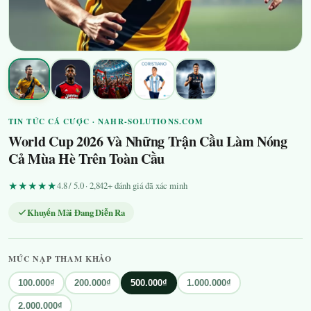
TIN TỨC CÁ CƯỢC · NAHR-SOLUTIONS.COM
World Cup 2026 Và Những Trận Cầu Làm Nóng
Cả Mùa Hè Trên Toàn Cầu
★★★★★
4.8 / 5.0 · 2,842+ đánh giá đã xác minh
Khuyến Mãi Đang Diễn Ra
MỨC NẠP THAM KHẢO
100.000₫
200.000₫
500.000₫
1.000.000₫
2.000.000₫