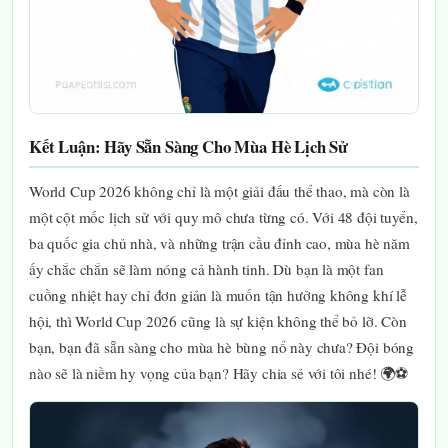
Kết Luận: Hãy Sẵn Sàng Cho Mùa Hè Lịch Sử
World Cup 2026 không chỉ là một giải đấu thể thao, mà còn là
một cột mốc lịch sử với quy mô chưa từng có. Với 48 đội tuyển,
ba quốc gia chủ nhà, và những trận cầu đỉnh cao, mùa hè năm
ấy chắc chắn sẽ làm nóng cả hành tinh. Dù bạn là một fan
cuồng nhiệt hay chỉ đơn giản là muốn tận hưởng không khí lễ
hội, thì World Cup 2026 cũng là sự kiện không thể bỏ lỡ. Còn
bạn, bạn đã sẵn sàng cho mùa hè bùng nổ này chưa? Đội bóng
nào sẽ là niềm hy vọng của bạn? Hãy chia sẻ với tôi nhé! 🌍⚽️