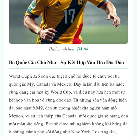
Hình minh hoạ:
DA 88
Ba Quốc Gia Chủ Nhà – Sự Kết Hợp Văn Hóa Độc Đáo
World Cup 2026 còn đặc biệt ở chỗ nó được tổ chức bởi ba
quốc gia: Mỹ, Canada và Mexico. Đây là lần đầu tiên ba nước
cùng đăng cai một kỳ World Cup, và điều này hứa hẹn một sự
kết hợp văn hóa vô cùng độc đáo. Từ những sân vận động hiện
đại bậc nhất ở Mỹ, đến sự cuồng nhiệt của người hâm mộ
Mexico, và sự lịch thiệp của Canada, mỗi quốc gia sẽ mang đến
một màu sắc riêng. Bạn sẽ được trải nghiệm không khí bóng đá
ở những thành phố sôi động như New York, Los Angeles,