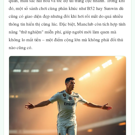
quan, màu sắc hài hòa và tốc độ tải trang cực nhanh. Trong khi
đó, một số sảnh chơi cùng phân khúc như B52 hay Sunwin dù
cũng có giao diện đẹp nhưng đôi khi hơi rối mắt do quá nhiều
thông tin hiển thị cùng lúc. Đặc biệt, Manclub còn tích hợp tính
năng "thử nghiệm" miễn phí, giúp người mới làm quen mà
không lo mất tiền – một điểm cộng lớn mà không phải đối thủ
nào cũng có.