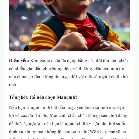
Điểm yếu:
Kho game chưa đa dạng bằng các đối thủ lớn, chưa
có nhiều giải đấu chuyên nghiệp, và thương hiệu còn non trẻ
nên chưa tạo được lòng tin tuyệt đối với một số người chơi khó
tính.
Tổng kết: Có nên chọn Manclub?
Nếu bạn là người mới bắt đầu hoặc yêu thích sự mới mẻ, tiện
lợi và các ưu đãi lớn, Manclub chắc chắn là một sân chơi đáng
để thử. Ngược lại, nếu bạn là người chơi kỳ cựu, đòi hỏi sự ổn
định và kho game khổng lồ, các sảnh như W88 hay Fun88 có