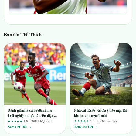
Bạn Có Thể Thích
Đánh giá nhà cái lu88m.in.net:
Nhà cái TX88 và lưu ý bảo mật tài
Trải nghiệm thực tế trên điện
khoản cho người mới
thoại có đáng kỳ vọng?
★★★★★
4.8 · 2801+ lượt xem
★★★★★
4.8 · 2886+ lượt xem
Xem Chi Tiết →
Xem Chi Tiết →