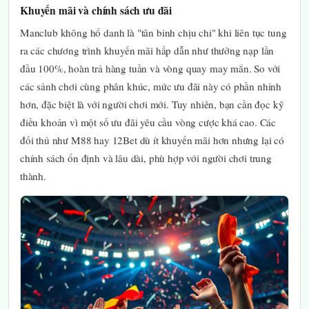
Khuyến mãi và chính sách ưu đãi
Manclub không hổ danh là "tân binh chịu chi" khi liên tục tung
ra các chương trình khuyến mãi hấp dẫn như thưởng nạp lần
đầu 100%, hoàn trả hàng tuần và vòng quay may mắn. So với
các sảnh chơi cùng phân khúc, mức ưu đãi này có phần nhỉnh
hơn, đặc biệt là với người chơi mới. Tuy nhiên, bạn cần đọc kỹ
điều khoản vì một số ưu đãi yêu cầu vòng cược khá cao. Các
đối thủ như M88 hay 12Bet dù ít khuyến mãi hơn nhưng lại có
chính sách ổn định và lâu dài, phù hợp với người chơi trung
thành.