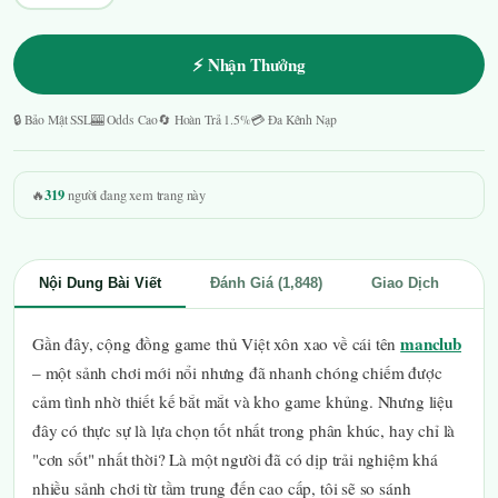
⚡ Nhận Thưởng
🔒 Bảo Mật SSL
🎰 Odds Cao
🔄 Hoàn Trả 1.5%
💳 Đa Kênh Nạp
319
🔥
người đang xem trang này
Nội Dung Bài Viết
Đánh Giá (1,848)
Giao Dịch
manclub
Gần đây, cộng đồng game thủ Việt xôn xao về cái tên
– một sảnh chơi mới nổi nhưng đã nhanh chóng chiếm được
cảm tình nhờ thiết kế bắt mắt và kho game khủng. Nhưng liệu
đây có thực sự là lựa chọn tốt nhất trong phân khúc, hay chỉ là
"cơn sốt" nhất thời? Là một người đã có dịp trải nghiệm khá
nhiều sảnh chơi từ tầm trung đến cao cấp, tôi sẽ so sánh