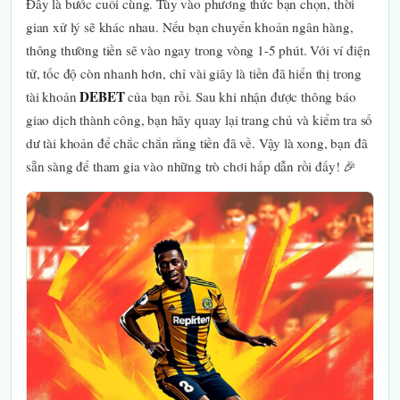
Đây là bước cuối cùng. Tùy vào phương thức bạn chọn, thời
gian xử lý sẽ khác nhau. Nếu bạn chuyển khoản ngân hàng,
thông thường tiền sẽ vào ngay trong vòng 1-5 phút. Với ví điện
tử, tốc độ còn nhanh hơn, chỉ vài giây là tiền đã hiển thị trong
DEBET
tài khoản
của bạn rồi. Sau khi nhận được thông báo
giao dịch thành công, bạn hãy quay lại trang chủ và kiểm tra số
dư tài khoản để chắc chắn rằng tiền đã về. Vậy là xong, bạn đã
sẵn sàng để tham gia vào những trò chơi hấp dẫn rồi đấy! 🎉