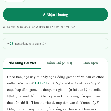
⚡ Nhận Thưởng
🔒 Bảo Mật SSL
🎰 Odds Cao
🔄 Hoàn Trả 1.5%
💳 Đa Kênh Nạp
284
🔥
người đang xem trang này
Nội Dung Bài Viết
Đánh Giá (2,603)
Giao Dịch
Chào bạn, dạo này tôi thấy cộng đồng game thủ và dân cá cược
DEBET
online xôn xao về
quá. Nghe nói nhà cái này có tỷ lệ
cược hấp dẫn, game đa dạng, mà giao diện lại cực kỳ bắt mắt.
Nhưng có một điều mà bất kỳ ai mới chơi cũng đều quan tâm
đầu tiên, đó là: "Làm thế nào để nạp tiền vào tài khoản đây?".
Đừng lo, hôm nay tôi sẽ ngồi xuống và chia sẻ với bạn một