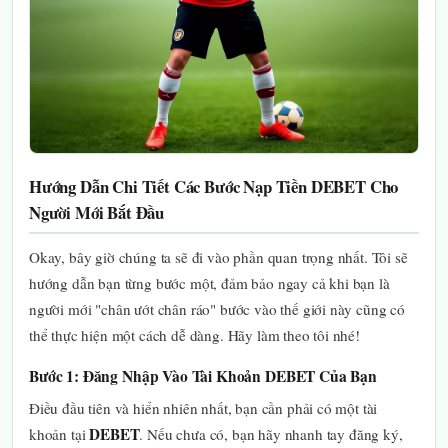
Hướng Dẫn Chi Tiết Các Bước Nạp Tiền DEBET Cho
Người Mới Bắt Đầu
Okay, bây giờ chúng ta sẽ đi vào phần quan trọng nhất. Tôi sẽ
hướng dẫn bạn từng bước một, đảm bảo ngay cả khi bạn là
người mới "chân ướt chân ráo" bước vào thế giới này cũng có
thể thực hiện một cách dễ dàng. Hãy làm theo tôi nhé!
Bước 1: Đăng Nhập Vào Tài Khoản DEBET Của Bạn
Điều đầu tiên và hiển nhiên nhất, bạn cần phải có một tài
DEBET
khoản tại
. Nếu chưa có, bạn hãy nhanh tay đăng ký,