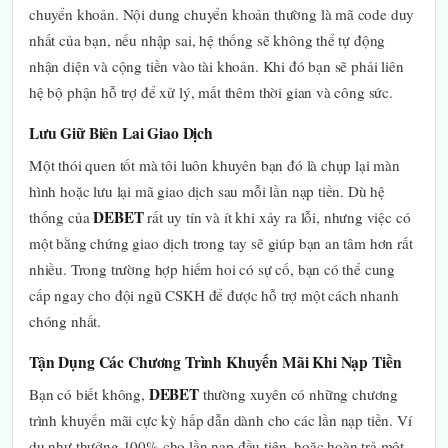
chuyển khoản. Nội dung chuyển khoản thường là mã code duy
nhất của bạn, nếu nhập sai, hệ thống sẽ không thể tự động
nhận diện và cộng tiền vào tài khoản. Khi đó bạn sẽ phải liên
hệ bộ phận hỗ trợ để xử lý, mất thêm thời gian và công sức.
Lưu Giữ Biên Lai Giao Dịch
Một thói quen tốt mà tôi luôn khuyên bạn đó là chụp lại màn
hình hoặc lưu lại mã giao dịch sau mỗi lần nạp tiền. Dù hệ
DEBET
thống của
rất uy tín và ít khi xảy ra lỗi, nhưng việc có
một bằng chứng giao dịch trong tay sẽ giúp bạn an tâm hơn rất
nhiều. Trong trường hợp hiếm hoi có sự cố, bạn có thể cung
cấp ngay cho đội ngũ CSKH để được hỗ trợ một cách nhanh
chóng nhất.
Tận Dụng Các Chương Trình Khuyến Mãi Khi Nạp Tiền
DEBET
Bạn có biết không,
thường xuyên có những chương
trình khuyến mãi cực kỳ hấp dẫn dành cho các lần nạp tiền. Ví
dụ như thưởng 100% cho lần nạp đầu tiên, hoặc hoàn trả một