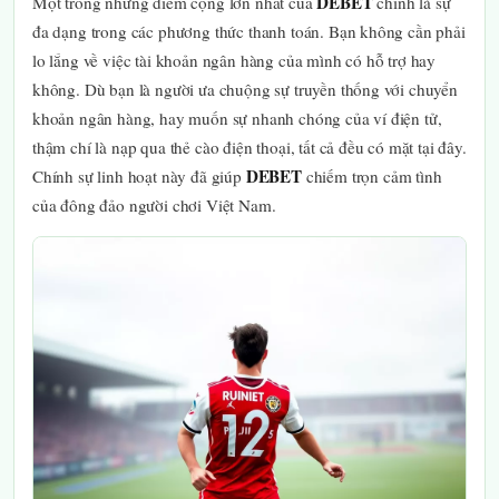
DEBET
Một trong những điểm cộng lớn nhất của
chính là sự
đa dạng trong các phương thức thanh toán. Bạn không cần phải
lo lắng về việc tài khoản ngân hàng của mình có hỗ trợ hay
không. Dù bạn là người ưa chuộng sự truyền thống với chuyển
khoản ngân hàng, hay muốn sự nhanh chóng của ví điện tử,
thậm chí là nạp qua thẻ cào điện thoại, tất cả đều có mặt tại đây.
DEBET
Chính sự linh hoạt này đã giúp
chiếm trọn cảm tình
của đông đảo người chơi Việt Nam.