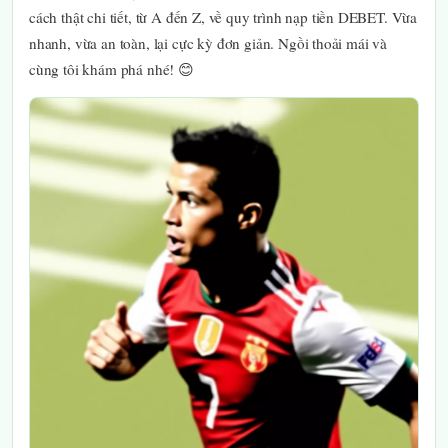
cách thật chi tiết, từ A đến Z, về quy trình nạp tiền DEBET. Vừa
nhanh, vừa an toàn, lại cực kỳ đơn giản. Ngồi thoải mái và
cùng tôi khám phá nhé! 😊