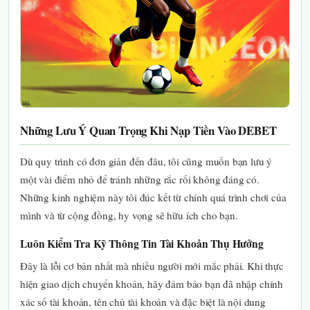
Những Lưu Ý Quan Trọng Khi Nạp Tiền Vào DEBET
Dù quy trình có đơn giản đến đâu, tôi cũng muốn bạn lưu ý
một vài điểm nhỏ để tránh những rắc rối không đáng có.
Những kinh nghiệm này tôi đúc kết từ chính quá trình chơi của
mình và từ cộng đồng, hy vọng sẽ hữu ích cho bạn.
Luôn Kiểm Tra Kỹ Thông Tin Tài Khoản Thụ Hưởng
Đây là lỗi cơ bản nhất mà nhiều người mới mắc phải. Khi thực
hiện giao dịch chuyển khoản, hãy đảm bảo bạn đã nhập chính
xác số tài khoản, tên chủ tài khoản và đặc biệt là nội dung