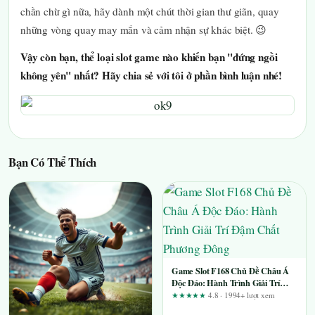
chần chừ gì nữa, hãy dành một chút thời gian thư giãn, quay
những vòng quay may mắn và cảm nhận sự khác biệt. 😉
Vậy còn bạn, thể loại slot game nào khiến bạn "đứng ngồi
không yên" nhất? Hãy chia sẻ với tôi ở phần bình luận nhé!
Bạn Có Thể Thích
Game Slot F168 Chủ Đề Châu Á
Độc Đáo: Hành Trình Giải Trí
Đậm Chất Phương Đông
★★★★★
4.8 · 1994+ lượt xem